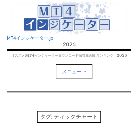
コ
ン
テ
ン
ツ
MT4インジケーター.jp
へ
2026
移
オススメMT4インジケーターダウンロード保管庫倉庫,ランキング 2026
動
メニュー
MT4EAﾀﾞｳﾝﾛｰﾄﾞ
MT5EAﾀﾞｳﾝﾛｰﾄﾞ
タグ:
ティックチャート
MT5インジケーター