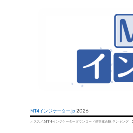
コ
ン
テ
ン
ツ
へ
移
動
2026
MT4インジケーター.jp
オススメMT4インジケーターダウンロード保管庫倉庫,ランキング 2