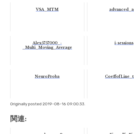
VSA_MTM
advanced_a
Alex5757000_-
i-sessions
_Multi_Moving_Average
NeuroProba
CoeffofLine_
Originally posted 2019-08-16 09:00:33.
関連: