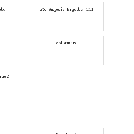
dx
FX_Sniperis_Ergodic_CCI
colormacd
true2