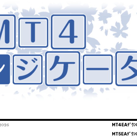
MT4EAﾀﾞｳﾝﾛ
026
MT5EAﾀﾞｳﾝﾛ