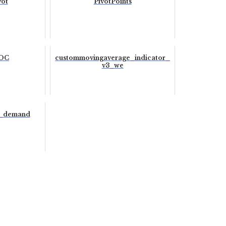
vot
PivotPoints
ROC
custommovingaverage_indicator_
v3_we
d_demand