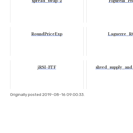
spread_swap-2
Figurelli_Pi
RoundPriceExp
Laguerre_
jRSI-3TF
shved_supply_an
Originally posted 2019-08-16 09:00:33.