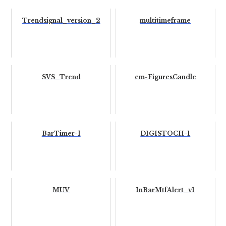
Trendsignal_version_2
multitimeframe
SVS_Trend
cm-FiguresCandle
BarTimer-1
DIGISTOCH-1
MUV
InBarMtfAlert_v1