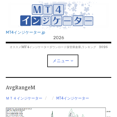
コ
ン
テ
ン
ツ
MT4インジケーター.jp
へ
2026
移
オススメMT4インジケーターダウンロード保管庫倉庫,ランキング 2026
動
メニュー
MT4EAﾀﾞｳﾝﾛｰﾄﾞ
AvgRangeM
MT5EAﾀﾞｳﾝﾛｰﾄﾞ
ＭＴ４インジケーター
MT4インジケーター
MT5インジケーター