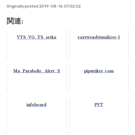
Originally posted 2019-08-16 07:02:02.
関連:
VTS_VG_TS_setka
easytrendvisualizer-1
Ma_Parabolic_Alert_2
pipstriker-com
infoboard
PVT