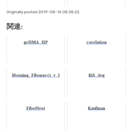
Originally posted 2019-08-16 08:38:22.
関連:
geHMA_HP
corelation
Morning_Fibonacci_v_1
KiS_Avg
FiboPivot
Kaufman