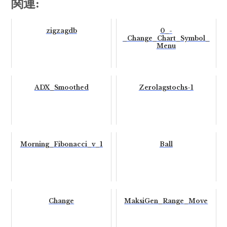
関連:
zigzagdb
0_-
_Change_Chart_Symbol_
Menu
ADX_Smoothed
Zerolagstochs-1
Morning_Fibonacci_v_1
Ball
Change
MaksiGen_Range_Move