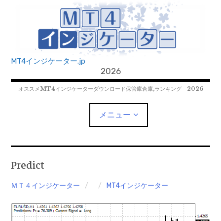
コ
ン
テ
ン
ツ
MT4インジケーター.jp
へ
2026
移
オススメMT4インジケーターダウンロード保管庫倉庫,ランキング 2026
動
メニュー
MT4EAﾀﾞｳﾝﾛｰﾄﾞ
Predict
MT5EAﾀﾞｳﾝﾛｰﾄﾞ
ＭＴ４インジケーター
MT4インジケーター
MT5インジケーター