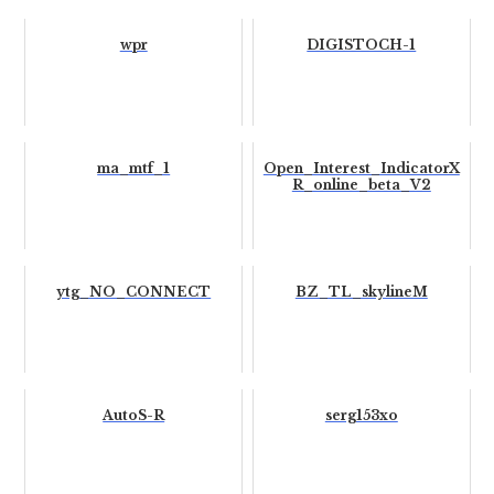
wpr
DIGISTOCH-1
ma_mtf_1
Open_Interest_IndicatorX
R_online_beta_V2
ytg_NO_CONNECT
BZ_TL_skylineM
AutoS-R
serg153xo