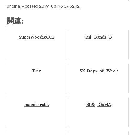
Originally posted 2019-08-16 07:52:12.
関連:
SuperWoodieCCI
Rsi_Bands_B
Trix
SK-Days_of_Week
macd-neskk
BbSq-OsMA