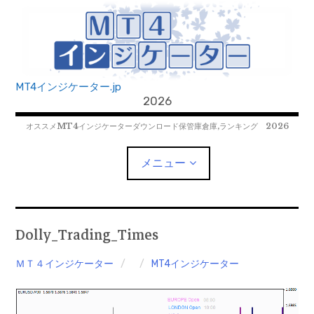
コ
ン
テ
ン
ツ
MT4インジケーター.jp
へ
2026
移
オススメMT4インジケーターダウンロード保管庫倉庫,ランキング 2026
動
メニュー
MT4EAﾀﾞｳﾝﾛｰﾄﾞ
Dolly_Trading_Times
MT5EAﾀﾞｳﾝﾛｰﾄﾞ
ＭＴ４インジケーター
MT4インジケーター
MT5インジケーター