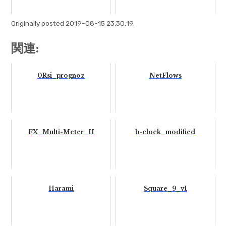
Originally posted 2019-08-15 23:30:19.
関連:
0Rsi_prognoz
NetFlows
FX_Multi-Meter_II
b-clock_modified
Harami
Square_9_v1