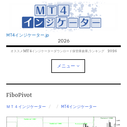
コ
ン
テ
ン
ツ
MT4インジケーター.jp
へ
2026
移
オススメMT4インジケーターダウンロード保管庫倉庫,ランキング 2026
動
メニュー
MT4EAﾀﾞｳﾝﾛｰﾄﾞ
FiboPivot
MT5EAﾀﾞｳﾝﾛｰﾄﾞ
ＭＴ４インジケーター
MT4インジケーター
MT5インジケーター