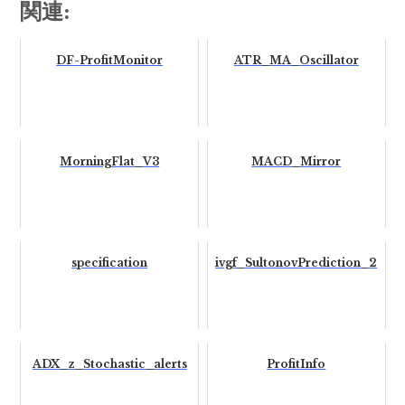
関連:
DF-ProfitMonitor
ATR_MA_Oscillator
MorningFlat_V3
MACD_Mirror
specification
ivgf_SultonovPrediction_2
ADX_z_Stochastic_alerts
ProfitInfo