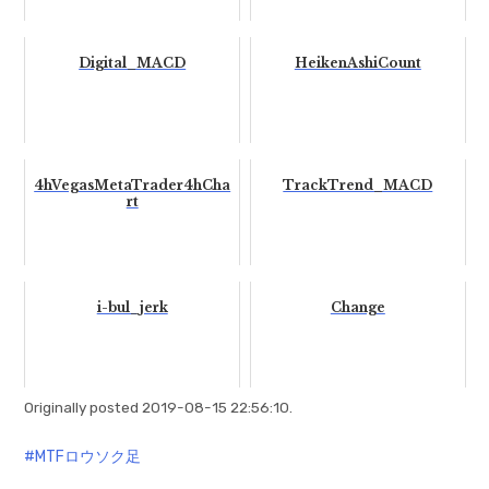
Digital_MACD
HeikenAshiCount
4hVegasMetaTrader4hCha
TrackTrend_MACD
rt
i-bul_jerk
Change
Originally posted 2019-08-15 22:56:10.
MTFロウソク足