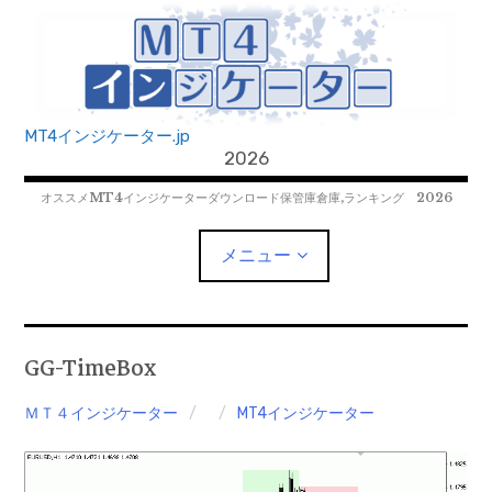
コ
ン
テ
ン
ツ
MT4インジケーター.jp
へ
2026
移
オススメMT4インジケーターダウンロード保管庫倉庫,ランキング 2026
動
メニュー
MT4EAﾀﾞｳﾝﾛｰﾄﾞ
GG-TimeBox
MT5EAﾀﾞｳﾝﾛｰﾄﾞ
ＭＴ４インジケーター
MT4インジケーター
MT5インジケーター