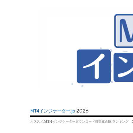
コ
ン
テ
ン
ツ
へ
移
動
2026
MT4インジケーター.jp
オススメMT4インジケーターダウンロード保管庫倉庫,ランキング 2