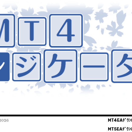
MT4EAﾀﾞｳﾝﾛ
026
MT5EAﾀﾞｳﾝﾛ