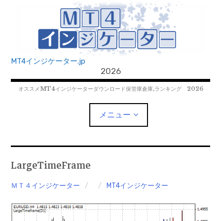
コ
ン
テ
ン
ツ
MT4インジケーター.jp
へ
2026
移
オススメMT4インジケーターダウンロード保管庫倉庫,ランキング 2026
動
メニュー
MT4EAﾀﾞｳﾝﾛｰﾄﾞ
LargeTimeFrame
MT5EAﾀﾞｳﾝﾛｰﾄﾞ
ＭＴ４インジケーター
MT4インジケーター
MT5インジケーター