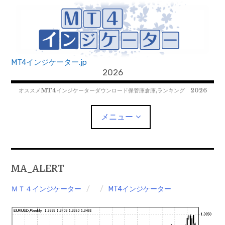
コ
ン
テ
ン
ツ
MT4インジケーター.jp
へ
2026
移
オススメMT4インジケーターダウンロード保管庫倉庫,ランキング 2026
動
メニュー
MT4EAﾀﾞｳﾝﾛｰﾄﾞ
MA_ALERT
MT5EAﾀﾞｳﾝﾛｰﾄﾞ
ＭＴ４インジケーター
MT4インジケーター
MT5インジケーター