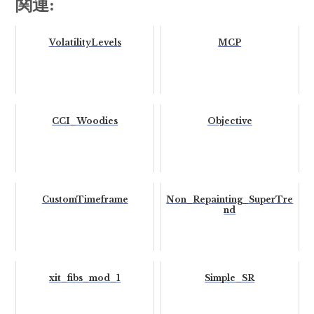
関連:
VolatilityLevels
MCP
CCI_Woodies
Objective
CustomTimeframe
Non_Repainting_SuperTre
nd
xit_fibs_mod_1
Simple_SR