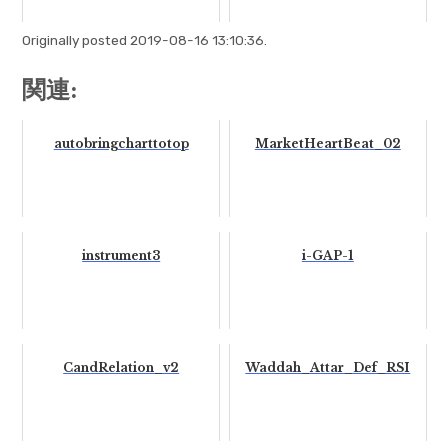
Originally posted 2019-08-16 13:10:36.
関連:
autobringcharttotop
MarketHeartBeat_02
instrument3
i-GAP-1
CandRelation_v2
Waddah_Attar_Def_RSI