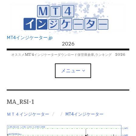
コ
ン
テ
ン
ツ
MT4インジケーター.jp
へ
2026
移
オススメMT4インジケーターダウンロード保管庫倉庫,ランキング 2026
動
メニュー
MT4EAﾀﾞｳﾝﾛｰﾄﾞ
MA_RSI-1
MT5EAﾀﾞｳﾝﾛｰﾄﾞ
ＭＴ４インジケーター
MT4インジケーター
MT5インジケーター