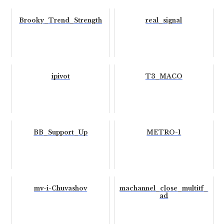
Brooky_Trend_Strength
real_signal
ipivot
T3_MACO
BB_Support_Up
METRO-1
mv-i-Chuvashov
machannel_close_multitf_
ad