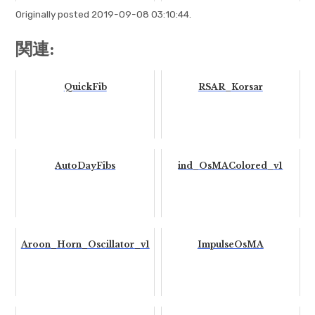
Originally posted 2019-09-08 03:10:44.
関連:
QuickFib
RSAR_Korsar
AutoDayFibs
ind_OsMAColored_v1
Aroon_Horn_Oscillator_v1
ImpulseOsMA