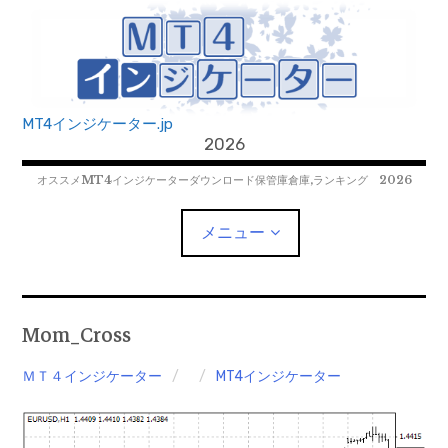
コ
ン
テ
ン
ツ
MT4インジケーター.jp
へ
2026
移
オススメMT4インジケーターダウンロード保管庫倉庫,ランキング 2026
動
メニュー
MT4EAﾀﾞｳﾝﾛｰﾄﾞ
Mom_Cross
MT5EAﾀﾞｳﾝﾛｰﾄﾞ
ＭＴ４インジケーター
MT4インジケーター
MT5インジケーター