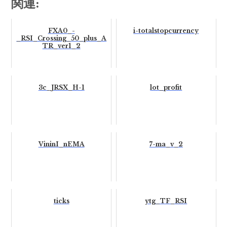
関連:
FXA0_-
i-totalstopcurrency
_RSI_Crossing_50_plus_A
TR_ver1_2
3c_JRSX_H-1
lot_profit
VininI_nEMA
7-ma_v_2
ticks
ytg_TF_RSI