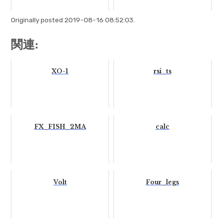
Originally posted 2019-08-16 08:52:03.
関連:
XO-1
rsi_ts
FX_FISH_2MA
calc
Volt
Four_legs