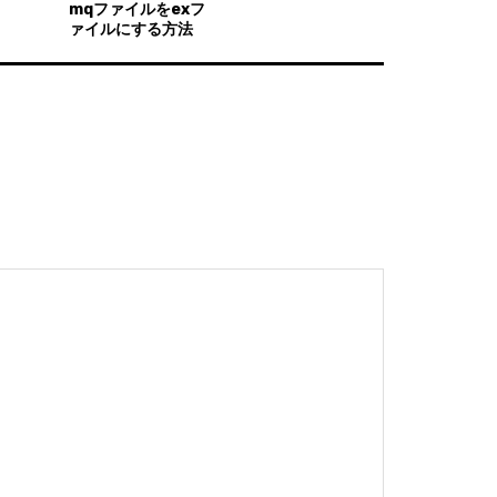
mqファイルをexフ
ァイルにする方法