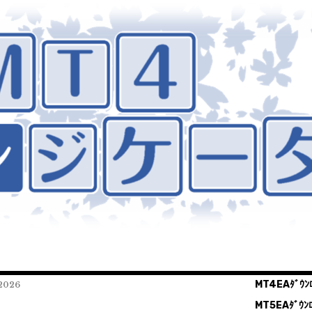
MT4EAﾀﾞｳﾝﾛ
026
MT5EAﾀﾞｳﾝﾛ