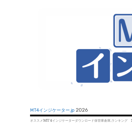
コ
ン
テ
ン
ツ
へ
移
動
2026
MT4インジケーター.jp
オススメMT4インジケーターダウンロード保管庫倉庫,ランキング 2