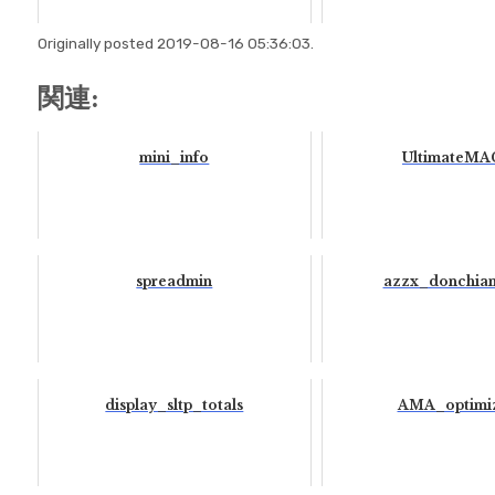
Originally posted 2019-08-16 05:36:03.
関連:
mini_info
UltimateM
spreadmin
azzx_donchia
display_sltp_totals
AMA_optimi