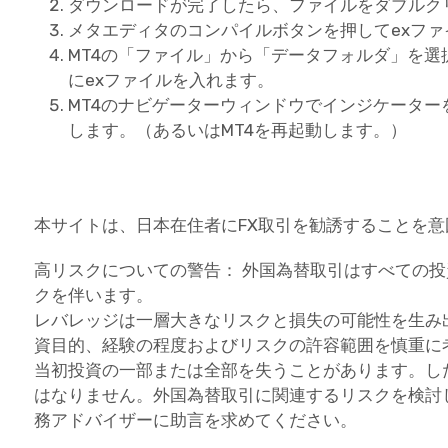
ダウンロードが完了したら、ファイルをダブルク
メタエディタのコンパイルボタンを押してexフ
MT4の「ファイル」から「データフォルダ」を選択し、
にexファイルを入れます。
MT4のナビゲーターウィンドウでインジケータ
します。（あるいはMT4を再起動します。）
本サイトは、日本在住者にFX取引を勧誘することを
高リスクについての警告： 外国為替取引はすべての
クを伴います。
レバレッジは一層大きなリスクと損失の可能性を生み
資目的、経験の程度およびリスクの許容範囲を慎重に
当初投資の一部または全部を失うことがあります。し
はなりません。外国為替取引に関連するリスクを検討
務アドバイザーに助言を求めてください。