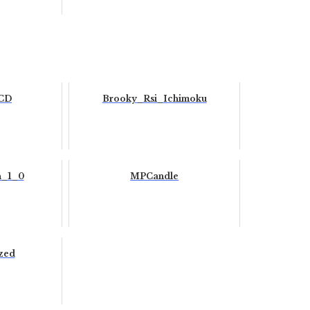
ACD
Brooky_Rsi_Ichimoku
n_1_0
MPCandle
zed