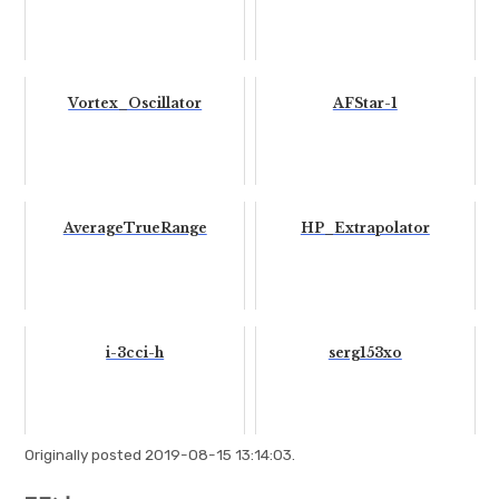
Vortex_Oscillator
AFStar-1
AverageTrueRange
HP_Extrapolator
i-3cci-h
serg153xo
Originally posted 2019-08-15 13:14:03.