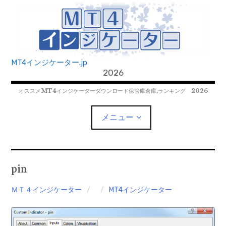
コ
ン
テ
ン
ツ
MT4インジケーター.jp
へ
2026
移
オススメMT4インジケーターダウンロード保管庫倉庫,ランキング 2026
動
メニュー
MT4EAﾀﾞｳﾝﾛｰﾄﾞ
pin
MT5EAﾀﾞｳﾝﾛｰﾄﾞ
ＭＴ４インジケーター
MT4インジケーター
MT5インジケーター