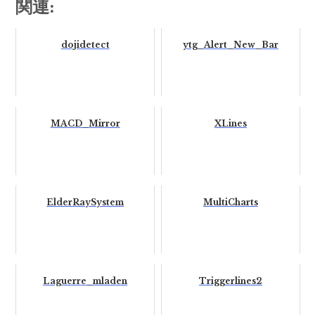
関連:
dojidetect
ytg_Alert_New_Bar
MACD_Mirror
XLines
ElderRaySystem
MultiCharts
Laguerre_mladen
Triggerlines2