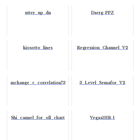
utter_up_dn
Dserg-PPZ
kiosotto_lines
Regression_Channel_V2
mchange_c_correlation73
3_Level_Semafor_V2
Shi_cannel_for_oll_chart
Vegas1HR-1