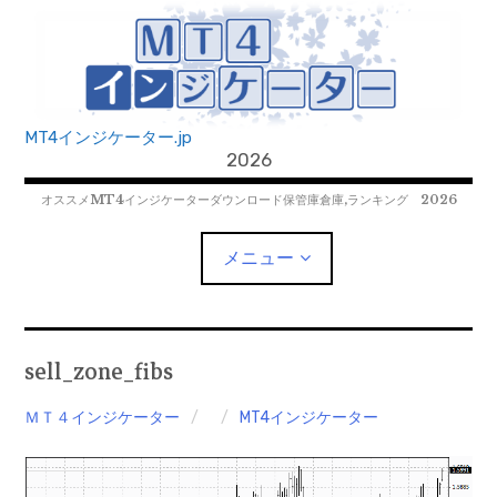
コ
ン
テ
ン
ツ
MT4インジケーター.jp
へ
2026
移
オススメMT4インジケーターダウンロード保管庫倉庫,ランキング 2026
動
メニュー
MT4EAﾀﾞｳﾝﾛｰﾄﾞ
sell_zone_fibs
MT5EAﾀﾞｳﾝﾛｰﾄﾞ
ＭＴ４インジケーター
MT4インジケーター
MT5インジケーター