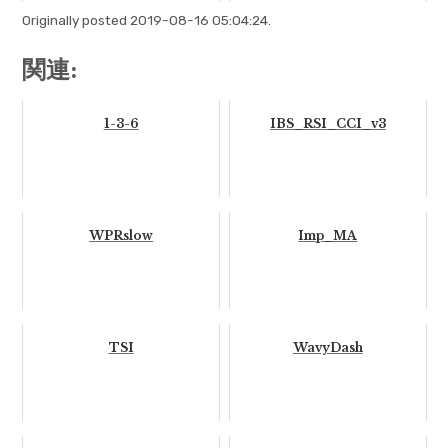
Originally posted 2019-08-16 05:04:24.
関連:
1-3-6
IBS_RSI_CCI_v3
WPRslow
Imp_MA
TSI
WavyDash