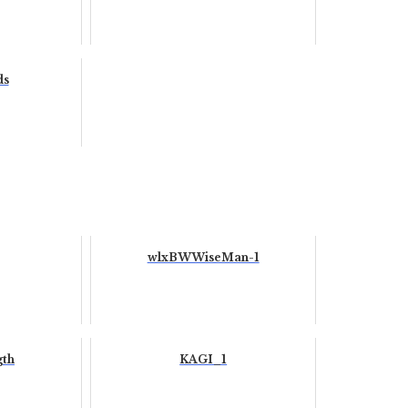
ds
wlxBWWiseMan-1
gth
KAGI_1