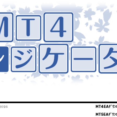
MT4EAﾀﾞｳﾝﾛ
026
MT5EAﾀﾞｳﾝﾛ