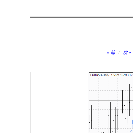
投
前
次
稿
ナ
ビ
ゲ
ー
シ
ョ
ン