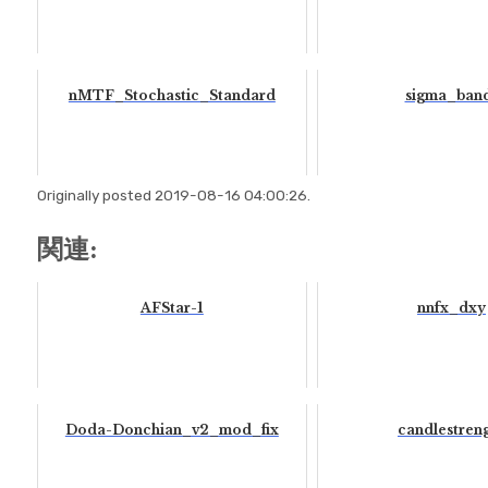
nMTF_Stochastic_Standard
sigma_ban
Originally posted 2019-08-16 04:00:26.
関連:
AFStar-1
nnfx_dxy
Doda-Donchian_v2_mod_fix
candlestren