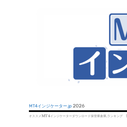
コ
ン
テ
ン
ツ
へ
移
動
2026
MT4インジケーター.jp
オススメMT4インジケーターダウンロード保管庫倉庫,ランキング 2