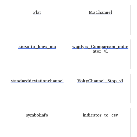
Flat
MaChannel
kiosotto_lines_ma
wajdyss_Comparison_indic
ator_v1
standarddeviationchannel
VoltyChannel_Stop_v1
symbolinfo
indicator_to_csv