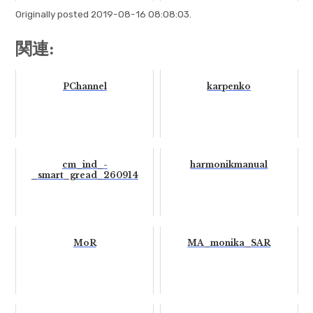
Originally posted 2019-08-16 08:08:03.
関連:
PChannel
karpenko
cm_ind_-
harmonikmanual
_smart_gread_260914
MoR
MA_monika_SAR