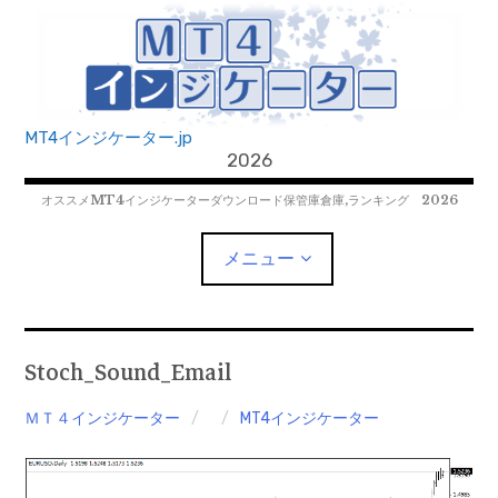
コ
ン
テ
ン
ツ
MT4インジケーター.jp
へ
2026
移
オススメMT4インジケーターダウンロード保管庫倉庫,ランキング 2026
動
メニュー
MT4EAﾀﾞｳﾝﾛｰﾄﾞ
Stoch_Sound_Email
MT5EAﾀﾞｳﾝﾛｰﾄﾞ
ＭＴ４インジケーター
MT4インジケーター
MT5インジケーター