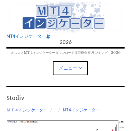
コ
ン
テ
ン
ツ
MT4インジケーター.jp
へ
2026
移
オススメMT4インジケーターダウンロード保管庫倉庫,ランキング 2026
動
メニュー
MT4EAﾀﾞｳﾝﾛｰﾄﾞ
Stodiv
MT5EAﾀﾞｳﾝﾛｰﾄﾞ
ＭＴ４インジケーター
MT4インジケーター
MT5インジケーター