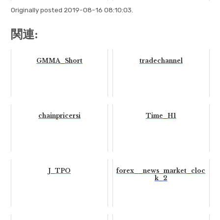
Originally posted 2019-08-16 08:10:03.
関連:
GMMA_Short
tradechannel
chainpricersi
Time_H1
J_TPO
forex__news_market_cloc
k_2