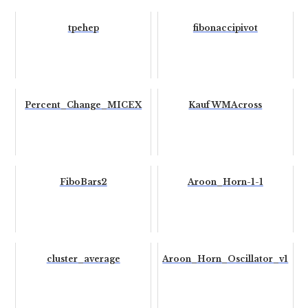
tpehep
fibonaccipivot
Percent_Change_MICEX
KaufWMAcross
FiboBars2
Aroon_Horn-1-1
cluster_average
Aroon_Horn_Oscillator_v1