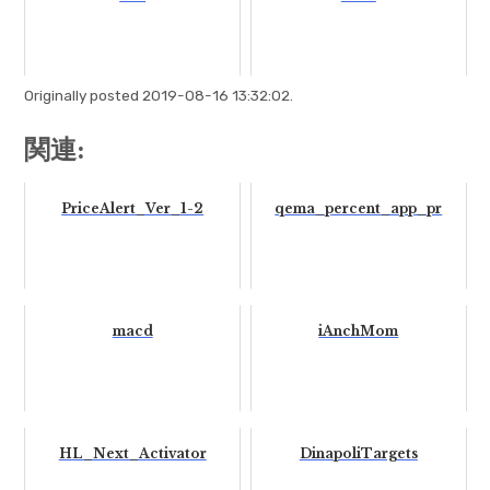
Originally posted 2019-08-16 13:32:02.
関連:
PriceAlert_Ver_1-2
qema_percent_app_pr
macd
iAnchMom
HL_Next_Activator
DinapoliTargets