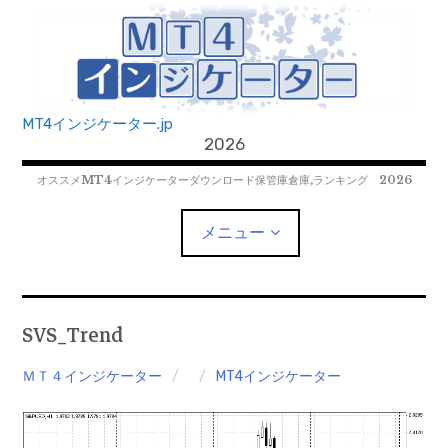
コ
ン
テ
ン
ツ
MT4インジケーター.jp
へ
2026
移
オススメMT4インジケーターダウンロード保管庫倉庫,ランキング 2026
動
メニュー
MT4EAﾀﾞｳﾝﾛｰﾄﾞ
SVS_Trend
MT5EAﾀﾞｳﾝﾛｰﾄﾞ
ＭＴ４インジケーター
MT4インジケーター
MT5インジケーター