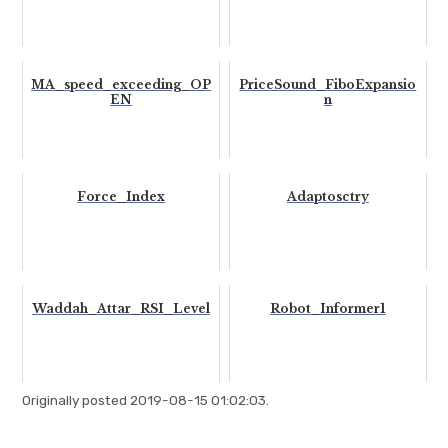
MA_speed_exceeding_OP
PriceSound_FiboExpansio
EN
n
Force_Index
Adaptosctry
Waddah_Attar_RSI_Level
Robot_Informer1
Originally posted 2019-08-15 01:02:03.