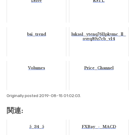
Drive
RSTL
bsi_trend
lukas1_ytenq76l1pkvmc_ll_
ovrq89z7cb_v14
Volumes
Price_Channel
Originally posted 2019-08-15 01:02:03.
関連:
5_34_5
FXBay_-_MACD