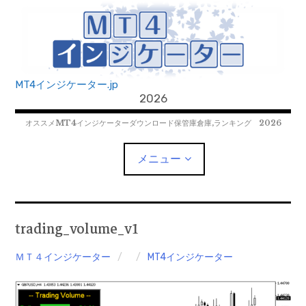
コ
ン
テ
ン
ツ
MT4インジケーター.jp
へ
2026
移
オススメMT4インジケーターダウンロード保管庫倉庫,ランキング 2026
動
メニュー
MT4EAﾀﾞｳﾝﾛｰﾄﾞ
trading_volume_v1
MT5EAﾀﾞｳﾝﾛｰﾄﾞ
ＭＴ４インジケーター
MT4インジケーター
MT5インジケーター