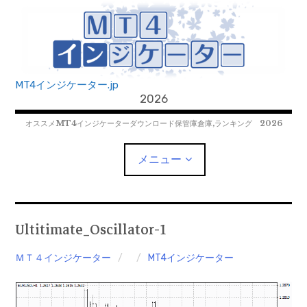
コ
ン
テ
ン
ツ
MT4インジケーター.jp
へ
2026
移
オススメMT4インジケーターダウンロード保管庫倉庫,ランキング 2026
動
メニュー
MT4EAﾀﾞｳﾝﾛｰﾄﾞ
Ultitimate_Oscillator-1
MT5EAﾀﾞｳﾝﾛｰﾄﾞ
ＭＴ４インジケーター
MT4インジケーター
MT5インジケーター