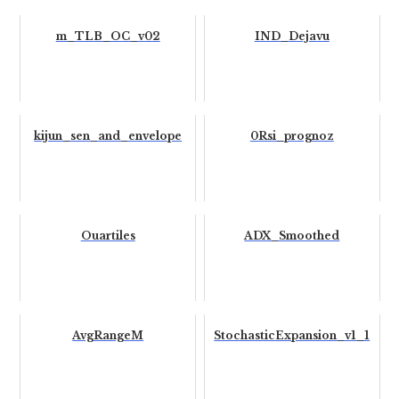
m_TLB_OC_v02
IND_Dejavu
kijun_sen_and_envelope
0Rsi_prognoz
Ouartiles
ADX_Smoothed
AvgRangeM
StochasticExpansion_v1_1