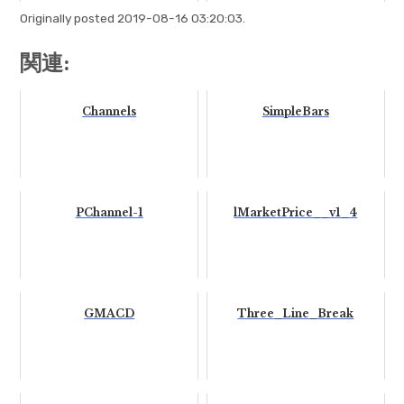
Originally posted 2019-08-16 03:20:03.
関連:
Channels
SimpleBars
PChannel-1
lMarketPrice__v1_4
GMACD
Three_Line_Break