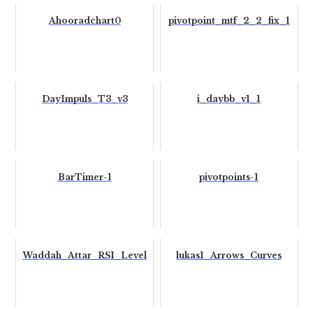
Ahooradchart0
pivotpoint_mtf_2_2_fix_1
DayImpuls_T3_v3
i_daybb_v1_1
BarTimer-1
pivotpoints-1
Waddah_Attar_RSI_Level
lukas1_Arrows_Curves