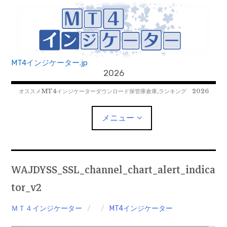
コ
ン
テ
ン
ツ
MT4インジケーター.jp
へ
2026
移
オススメMT4インジケーターダウンロード保管庫倉庫,ランキング 2026
動
メニュー
MT4EAﾀﾞｳﾝﾛｰﾄﾞ
WAJDYSS_SSL_channel_chart_alert_indica
tor_v2
MT5EAﾀﾞｳﾝﾛｰﾄﾞ
ＭＴ４インジケーター
MT4インジケーター
MT5インジケーター