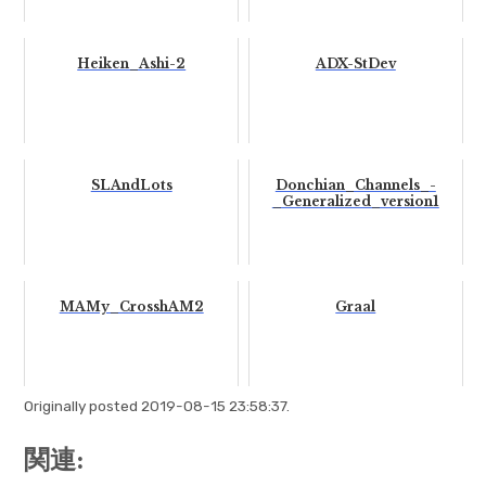
Heiken_Ashi-2
ADX-StDev
SLAndLots
Donchian_Channels_-
_Generalized_version1
MAMy_CrosshAM2
Graal
Originally posted 2019-08-15 23:58:37.
関連: