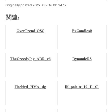
Originally posted 2019-08-16 08:24:12.
関連:
OverTrend-OSC
ExCandles2
TheGreedyPig_ADR_v6
DynamicRS
Firebird_HMA_sig
iK_pair-tr_12_11_01