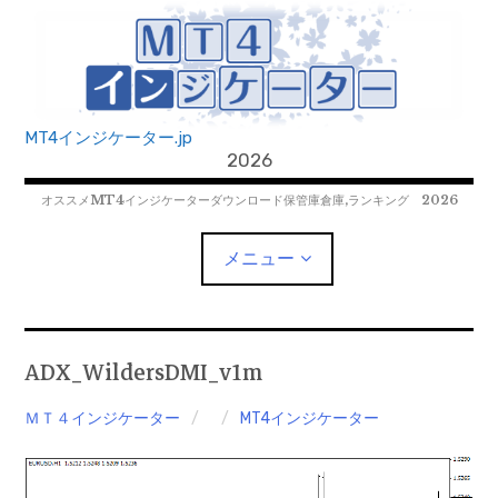
コ
ン
テ
ン
ツ
MT4インジケーター.jp
へ
2026
移
オススメMT4インジケーターダウンロード保管庫倉庫,ランキング 2026
動
メニュー
MT4EAﾀﾞｳﾝﾛｰﾄﾞ
ADX_WildersDMI_v1m
MT5EAﾀﾞｳﾝﾛｰﾄﾞ
ＭＴ４インジケーター
MT4インジケーター
MT5インジケーター