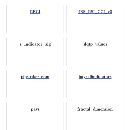
RBCI
IBS_RSI_CCI_v3
s_Indicator_aig
slqtp_values
pipstriker-com
buysellindicators
pavs
fractal_dimension