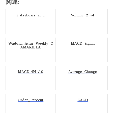
関連:
i_daybears_v1_1
Volume_2_v4
Waddah_Attar_Weekly_C
MACD_Signal
AMARILLA
MACD-4H-v10
Average_Change
Order_Percent
CACD