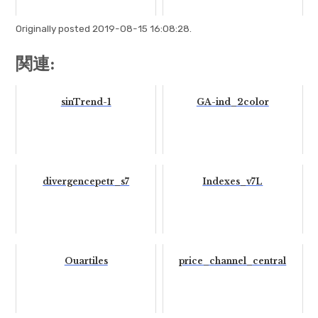
Originally posted 2019-08-15 16:08:28.
関連:
sinTrend-1
GA-ind_2color
divergencepetr_s7
Indexes_v7L
Ouartiles
price_channel_central