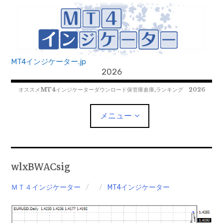
コ
ン
テ
ン
ツ
MT4インジケーター.jp
へ
2026
移
オススメMT4インジケーターダウンロード保管庫倉庫,ランキング 2026
動
メニュー
MT4EAﾀﾞｳﾝﾛｰﾄﾞ
wlxBWACsig
MT5EAﾀﾞｳﾝﾛｰﾄﾞ
ＭＴ４インジケーター
MT4インジケーター
MT5インジケーター