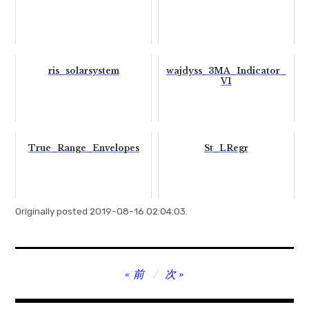
ris_solarsystem
wajdyss_3MA_Indicator_
V1
True_Range_Envelopes
St_LRegr
Originally posted 2019-08-16 02:04:03.
投
前
次
稿