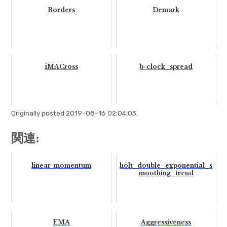
Borders
Demark
iMACross
b-clock_spread
Originally posted 2019-08-16 02:04:03.
関連:
linear-momentum
holt_double_exponential_s
moothing_trend
EMA
Aggressiveness