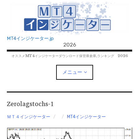
コ
ン
テ
ン
ツ
MT4インジケーター.jp
へ
2026
移
オススメMT4インジケーターダウンロード保管庫倉庫,ランキング 2026
動
メニュー
MT4EAﾀﾞｳﾝﾛｰﾄﾞ
Zerolagstochs-1
MT5EAﾀﾞｳﾝﾛｰﾄﾞ
ＭＴ４インジケーター
MT4インジケーター
MT5インジケーター