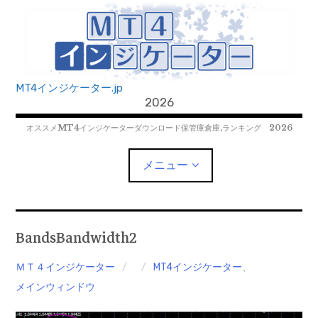
コ
ン
テ
ン
ツ
MT4インジケーター.jp
へ
2026
移
オススメMT4インジケーターダウンロード保管庫倉庫,ランキング 2026
動
メニュー
MT4EAﾀﾞｳﾝﾛｰﾄﾞ
BandsBandwidth2
MT5EAﾀﾞｳﾝﾛｰﾄﾞ
ＭＴ４インジケーター
MT4インジケーター
、
メインウィンドウ
MT5インジケーター