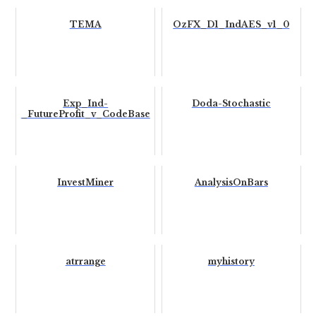
TEMA
OzFX_D1_IndAES_v1_0
Exp_Ind-
Doda-Stochastic
_FutureProfit_v_CodeBase
InvestMiner
AnalysisOnBars
atrrange
myhistory