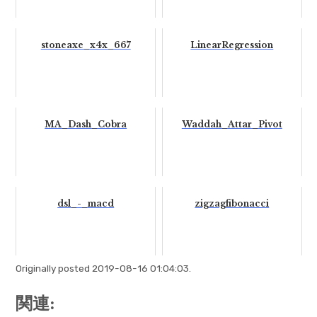
stoneaxe_x4x_667
LinearRegression
MA_Dash_Cobra
Waddah_Attar_Pivot
dsl_-_macd
zigzagfibonacci
Originally posted 2019-08-16 01:04:03.
関連: