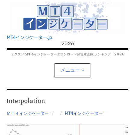
コ
ン
テ
ン
ツ
MT4インジケーター.jp
へ
2026
移
オススメMT4インジケーターダウンロード保管庫倉庫,ランキング 2026
動
メニュー
MT4EAﾀﾞｳﾝﾛｰﾄﾞ
Interpolation
MT5EAﾀﾞｳﾝﾛｰﾄﾞ
ＭＴ４インジケーター
MT4インジケーター
MT5インジケーター