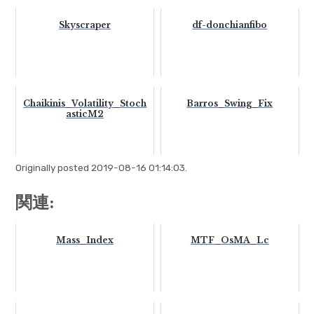
Skyscraper
df-donchianfibo
Chaikinis_Volatility_Stoch
Barros_Swing_Fix
asticM2
Originally posted 2019-08-16 01:14:03.
関連:
Mass_Index
MTF_OsMA_Lc