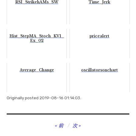
RSI_StrikehAMs_SW
Time_Jerk
Hist_StepMA_Stoch_KV1_
pricealert
Ex_02
Average_Change
oscillatorsonchart
Originally posted 2019-08-16 01:14:03.
投
前
次
稿