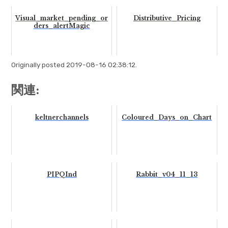
Visual_market_pending_or
Distributive_Pricing
ders_alertMagic
Originally posted 2019-08-16 02:38:12.
関連:
keltnerchannels
Coloured_Days_on_Chart
PIPQInd
Rabbit_v04_11_13