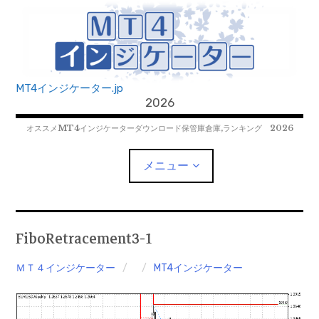
コ
ン
テ
ン
ツ
MT4インジケーター.jp
へ
2026
移
オススメMT4インジケーターダウンロード保管庫倉庫,ランキング 2026
動
メニュー
MT4EAﾀﾞｳﾝﾛｰﾄﾞ
FiboRetracement3-1
MT5EAﾀﾞｳﾝﾛｰﾄﾞ
ＭＴ４インジケーター
MT4インジケーター
MT5インジケーター