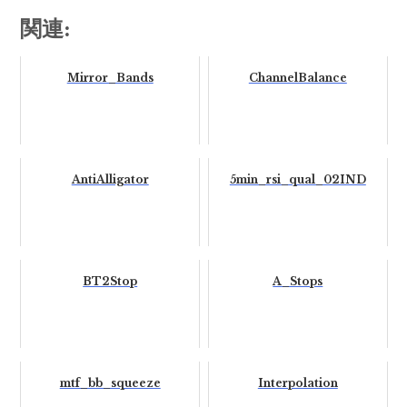
関連:
Mirror_Bands
ChannelBalance
AntiAlligator
5min_rsi_qual_02IND
BT2Stop
A_Stops
mtf_bb_squeeze
Interpolation