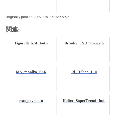
Originally posted 2019-08-16 02:38:39.
関連:
Figurelli_RSI_Auto
Brooky_USD_Strength
MA_monika_SAR
Rj_HSlice_1_0
estoplevelinfo
Kolier_SuperTrend_Indi