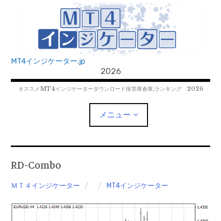
コ
ン
テ
ン
ツ
MT4インジケーター.jp
へ
2026
移
オススメMT4インジケーターダウンロード保管庫倉庫,ランキング 2026
動
メニュー
MT4EAﾀﾞｳﾝﾛｰﾄﾞ
RD-Combo
MT5EAﾀﾞｳﾝﾛｰﾄﾞ
ＭＴ４インジケーター
MT4インジケーター
MT5インジケーター