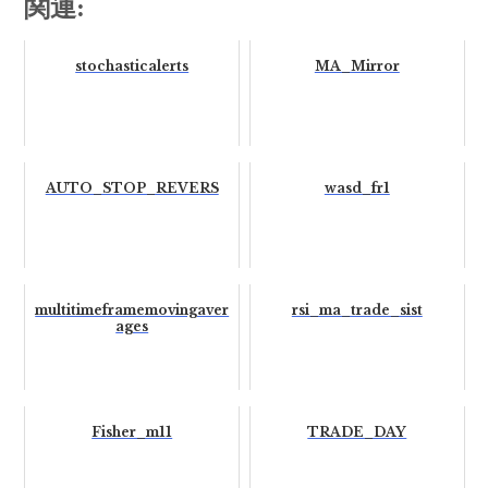
関連:
stochasticalerts
MA_Mirror
AUTO_STOP_REVERS
wasd_fr1
multitimeframemovingaver
rsi_ma_trade_sist
ages
Fisher_m11
TRADE_DAY