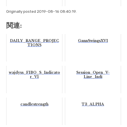
Originally posted 2019-08-16 08:40:19.
関連:
DAILY_RANGE_PROJEC
GannSwingsXVI
TIONS
wajdyss_FIBO_S_Indicato
Session_Open_V-
r_V1
Line_Indi
candlestrength
T3_ALPHA