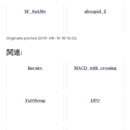
SF_6uAMe
altergrid_2
Originally posted 2019-08-15 18:16:02.
関連:
lineaire
MACD_with_crossing
Fx10Setup
DPO