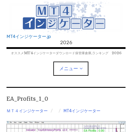
コ
ン
テ
ン
ツ
MT4インジケーター.jp
へ
2026
移
オススメMT4インジケーターダウンロード保管庫倉庫,ランキング 2026
動
メニュー
MT4EAﾀﾞｳﾝﾛｰﾄﾞ
EA_Profits_1_0
MT5EAﾀﾞｳﾝﾛｰﾄﾞ
ＭＴ４インジケーター
MT4インジケーター
MT5インジケーター