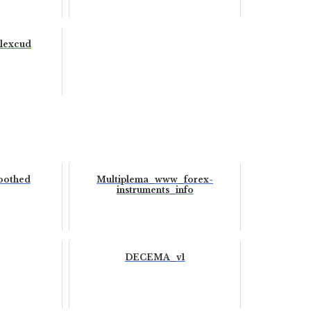
lexcud
oothed
Multiplema_www_forex-
instruments_info
DECEMA_v1