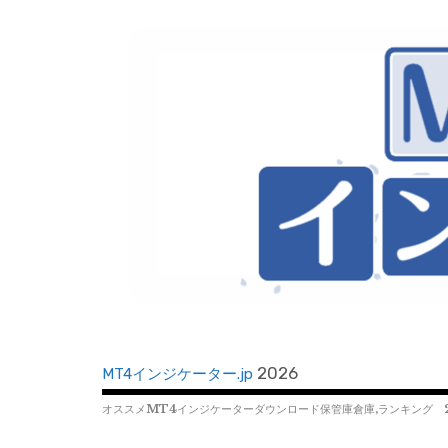
コ
ン
テ
ン
ツ
へ
移
動
2026
MT4インジケーター.jp
オススメMT4インジケーターダウンロード保管庫倉庫,ランキング 2