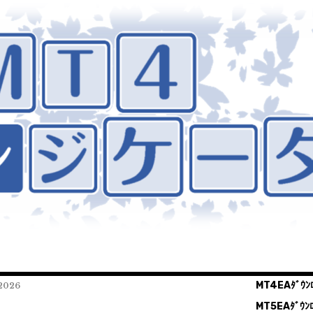
MT4EAﾀﾞｳﾝﾛ
026
MT5EAﾀﾞｳﾝﾛ