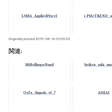
LSMA_AppliedPrice1
i-PSIcTREND_a
Originally posted 2019-08-16 01:00:03.
関連:
MiBollingerBand
heiken_ashi_sm
OzFx_Signals_v1_7
AIS1AI