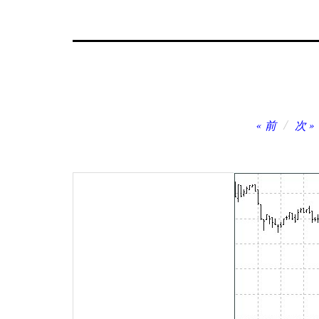
投
前
次
稿
ナ
ビ
ゲ
ー
シ
ョ
ン