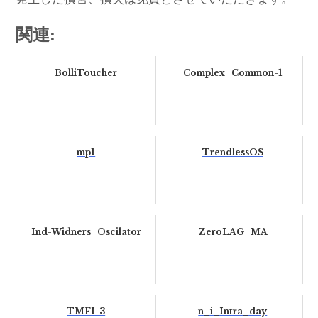
関連:
BolliToucher
Complex_Common-1
mp1
TrendlessOS
Ind-Widners_Oscilator
ZeroLAG_MA
TMFI-3
n_i_Intra_day