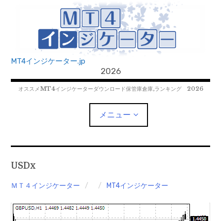
コ
ン
テ
ン
ツ
MT4インジケーター.jp
へ
2026
移
オススメMT4インジケーターダウンロード保管庫倉庫,ランキング 2026
動
メニュー
MT4EAﾀﾞｳﾝﾛｰﾄﾞ
USDx
MT5EAﾀﾞｳﾝﾛｰﾄﾞ
ＭＴ４インジケーター
MT4インジケーター
MT5インジケーター